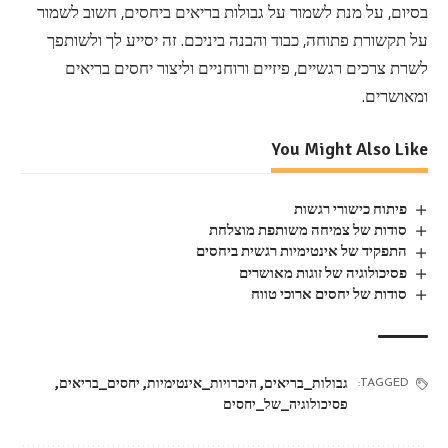
בסיום, על מנת לשמור על גבולות בריאים ביחסים, חשוב לשמור
על תקשורת פתוחה, כבוד והבנה ביניכם. זה יסייע לך ולשותפך
לשרת צרכים רגשיים, פיזיים ורוחניים וליצור יחסים בריאים
ומאושרים.
You Might Also Like
פיתוח כישורי רגשות
סודות של צמיחה משותפת מוצלחת
התפקיד של אינטימיות רגשית ביחסים
פסיכולוגיה של זוגות מאושרים
סודות של יחסים ארוכי טווח
גבולות_בריאים
,
היכרויות_אינטימיות
,
יחסים_בריאים
,
TAGGED:
פסיכולוגיה_של_יחסים