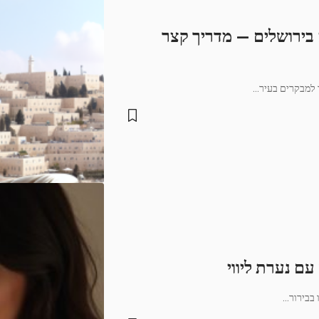
ח בירושלים — מדריך קצר
 למבקרים בעיר
…
ם נערת ליווי
…