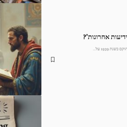
דיעות אחרונות'?
בשנת 1939 על
…