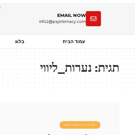
EMAIL NOW
info2@psyintimacy.com
עמוד הבית
בלוג
תגית:
נערות_ליווי
נערות ליווי בבאר שבע