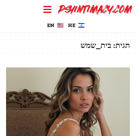
EN
HE
תגית:
בית_שמש