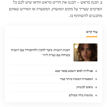
2. תכנון מראש – תכננו את הדייט מראש ווודאו שיש לכם כל
הפרטים שצריך על מקום המועדון, המסעדה או האירוע שאתם
מתכננים להשתתף בו..
עוד קרא
הבנת רגשות: כיצד להבין ולהתמודד עם רגשות
בשיחה עם נערת ליווי
פעילויות לסופי השבוע בבאר שבע
המסעדות הטובות ביותר בעיר
טיפים לביטחון
מקומות בילוי מובילים