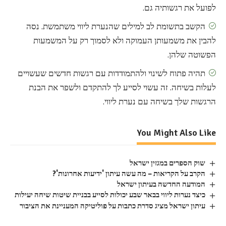
לפועל את רגשותיה גם.
הקשב בתשומת לב למילים שהנערת ליווי משתמשת. נסה
להבין את משמעותן העמוקה ולא לסמוך רק על המשמעות
הפשוטה שלהן.
תהיה פתוח לשינוי ולהתמודדות עם רגשות חדשים שעשויים
לעלות בשיחה. זה עשוי לסייע לך להתקדם ולשפר את הבנת
הרגשות שלך בשיחה עם נערת ליווי.
You Might Also Like
שוק הספרים במגזין ישראל
הקרב על הקריאות – מה עשה עיתון 'ידיעות אחרונות'?
המודעה החדשה בעיתון ישראל
כיצד נערות ליווי בבאר שבע יכולות לסייע בבניית שיטות שיחה יעילות
עיתון ישראל מציג סדרת כתבות על פוליטיקה המעניינת את הציבור