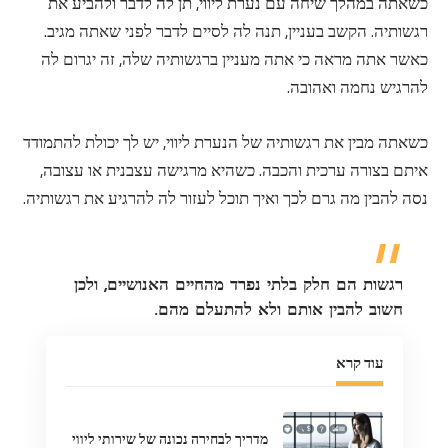
כשאתה במהלך שיחה עם נערת ליווי, תן לה לדבר ולהביע את
רגשותיה. הקשב בעניין, תנה לה לסיים לדבר לפני שאתה מגיב.
כאשר אתה מראה כי אתה מעניין ברגשותיה שלה, זה יגרום לה
להרגיש נחמה ואהובה.
כשאתה מבין את רגשותיה של הנערת ליווי, יש לך יכולת להתמודד
איתם בצורה ערכית והכבה. כשהיא מרגישה עצבנית או עצובה,
נסה להבין מה גרם לכך ואיך תוכל לעזור לה להרגיע את רגשותיה.
רגשות הם חלק בלתי נפרד מהחיים האנושיים, ולכן
חשוב להבין אותם ולא להתעלם מהם.
עוד קרא
מדריך לבחירה נכונה של שירותי ליווי