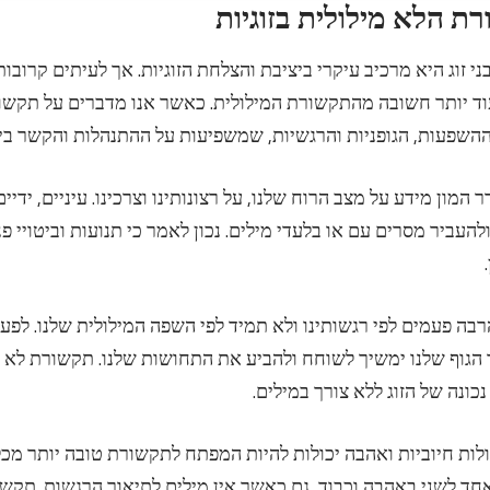
י זוג היא מרכיב עיקרי ביציבת והצלחת הזוגיות. אך לעיתים קרובו
וד יותר חשובה מהתקשורת המילולית. כאשר אנו מדברים על תקשור
ההשפעות, הגופניות והרגשיות, שמשפיעות על ההתנהלות והקשר בין 
 המון מידע על מצב הרוח שלנו, על רצונותינו וצרכינו. עיניים, ידיים
להעביר מסרים עם או בלעדי מילים. נכון לאמר כי תנועות וביטויי פ
הרבה פעמים לפי רגשותינו ולא תמיד לפי השפה המילולית שלנו. לפע
 הגוף שלנו ימשיך לשוחח ולהביע את התחושות שלנו. תקשורת לא מ
כונה של הזוג ללא צורך במילים.
לות חיוביות ואהבה יכולות להיות המפתח לתקשורת טובה יותר מכל 
אחד לשני באהבה וכבוד, גם כאשר אין מילים לתיאור הרגשות. תק